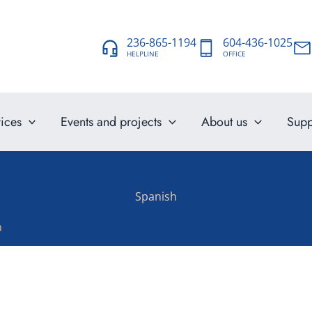
236-865-1194
604-436-1025
HELPLINE
OFFICE
ices
Events and projects
About us
Supp
Spanish
h