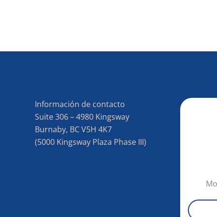
Información de contacto
Suite 306 – 4980 Kingsway
Burnaby, BC V5H 4K7
(5000 Kingsway Plaza Phase III)
Mo