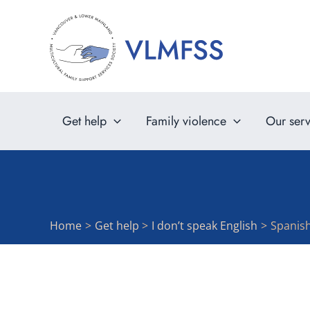
Skip
to
content
Get help
Family violence
Our serv
Home
Get help
I don’t speak English
Spanis