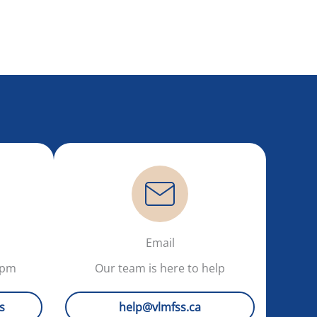
Email
5pm
Our team is here to help
s
help@vlmfss.ca