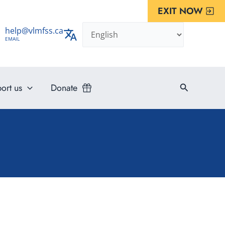
EXIT NOW
help@vlmfss.ca
EMAIL
Search
ort us
Donate